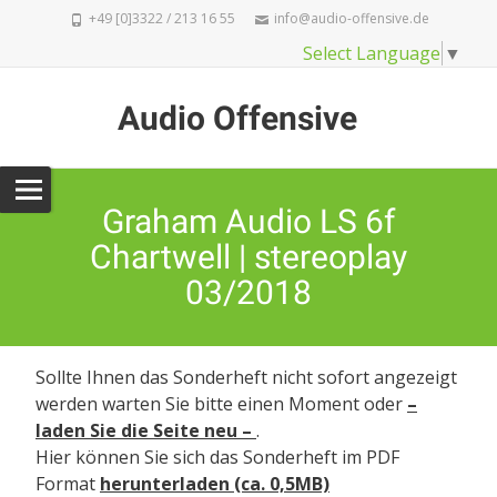
+49 [0]3322 / 213 16 55
info@audio-offensive.de
Select Language
▼
Audio Offensive
Graham Audio LS 6f
Chartwell | stereoplay
03/2018
Sollte Ihnen das Sonderheft nicht sofort angezeigt
werden warten Sie bitte einen Moment oder
–
laden Sie die Seite neu –
.
Hier können Sie sich das
Sonderheft im PDF
Format
herunterladen (ca. 0,5MB)